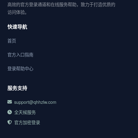
高效的官方登录通道和在线服务帮助，致力于打造优质的
访问体验。
快速导航
首页
官方入口指南
登录帮助中心
服务支持
support@qhhzlw.com
全天候服务
官方加密登录