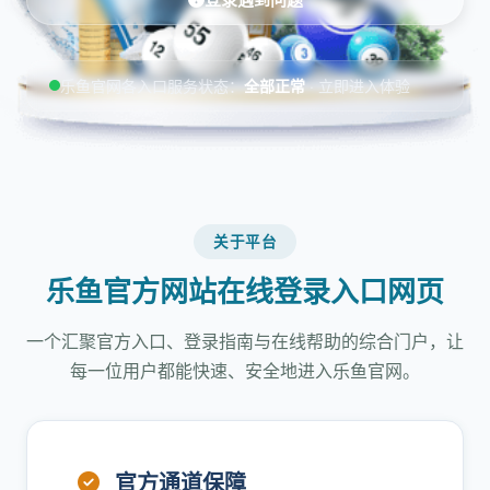
乐鱼官网各入口服务状态：
全部正常
· 立即进入体验
关于平台
乐鱼官方网站在线登录入口网页
一个汇聚官方入口、登录指南与在线帮助的综合门户，让
每一位用户都能快速、安全地进入乐鱼官网。
官方通道保障