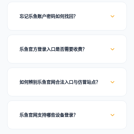
环境后重新访问。若仍无法登录，可前往“登录帮助
中心”查看详细的故障排查步骤。
忘记乐鱼账户密码如何找回？
在乐鱼官网登录页面点击“忘记密码”，根据提示输入
注册手机号或邮箱，接收验证码后按步骤重置密码
即可。如遇问题可联系在线客服获取人工帮助。
乐鱼官方登录入口是否需要收费？
不需要。乐鱼官方网站在线登录入口完全免费开
放，用户可随时通过本站提供的入口进入官方网站
进行登录和账户操作，平台不会收取任何访问费
用。
如何辨别乐鱼官网合法入口与仿冒站点？
请认准官方认证的入口地址，同时注意查看网站是
否具有安全加密标识（HTTPS）、官方logo与备案
信息。本站提供的入口均经过官方校验，可放心使
用。
乐鱼官网支持哪些设备登录？
乐鱼官网支持手机、平板、电脑等多种设备登录，
兼容主流浏览器。用户可以通过本站入口在任意设